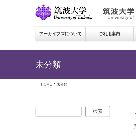
コ
ナ
ン
ビ
テ
ゲ
筑波大学
ン
ー
ツ
シ
アーカイブズについて
ご利用案内
に
ョ
移
ン
動
に
移
未分類
動
HOME
未分類
検索